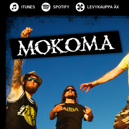
ITUNES
SPOTIFY
LEVYKAUPPA ÄX