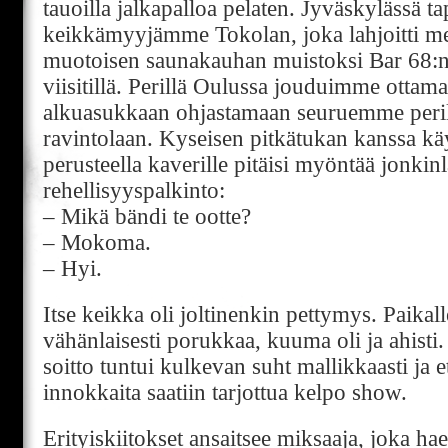
tauoilla jalkapalloa pelaten. Jyväskylässä 
keikkämyyjämme Tokolan, joka lahjoitti mei
muotoisen saunakauhan muistoksi Bar 68:n 
viisitillä. Perillä Oulussa jouduimme ottam
alkuasukkaan ohjastamaan seuruemme peri
ravintolaan. Kyseisen pitkätukan kanssa k
perusteella kaverille pitäisi myöntää jonkin
rehellisyyspalkinto:
– Mikä bändi te ootte?
– Mokoma.
– Hyi.
Itse keikka oli joltinenkin pettymys. Paikal
vähänlaisesti porukkaa, kuuma oli ja ahisti.
soitto tuntui kulkevan suht mallikkaasti ja e
innokkaita saatiin tarjottua kelpo show.
Erityiskiitokset ansaitsee miksaaja, joka hae