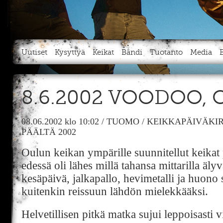
Uutiset
Kysyttyä
Keikat
Bändi
Tuotanto
Media
8.6.2002 VOODOO,
08.06.2002
klo 10:02
/
TUOMO
/
KEIKKAPÄIVÄKIR
PÄÄLTÄ 2002
Oulun keikan ympärille suunnitellut keikat 
edessä oli lähes millä tahansa mittarilla äly
kesäpäivä, jalkapallo, hevimetalli ja huono 
kuitenkin reissuun lähdön mielekkääksi.
Helvetillisen pitkä matka sujui leppoisasti v