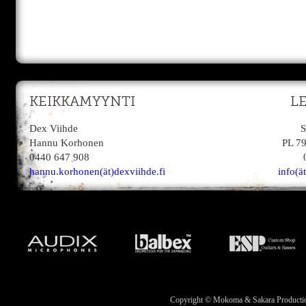
KEIKKAMYYNTI
L
Dex Viihde
S
Hannu Korhonen
PL 7
0440 647 908
hannu.korhonen(ät)dexviihde.fi
info(ä
Copyright © Mokoma & Sakara Productions