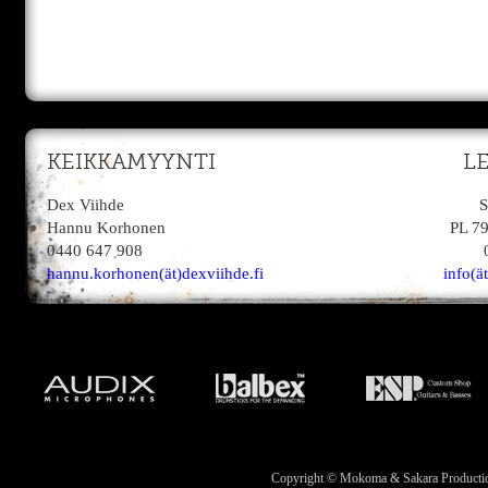
KEIKKAMYYNTI
L
Dex Viihde
S
Hannu Korhonen
PL 7
0440 647 908
hannu.korhonen(ät)dexviihde.fi
info(ä
Copyright © Mokoma & Sakara Productions