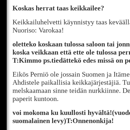
Koskas herrat taas keikkailee?
Keikkailuhelvetti käynnistyy taas keväällä 
Nuoriso: Varokaa!
oletteko koskaan tulossa saloon tai jonn
koska veikkaan että ette ole tulossa p
T:Kimmo ps.tiedättekö edes missä on p
Eikös Perniö ole jossain Suomen ja Itäme
Ahdistele paikallisia keikkajärjestäjiä.
melskaamaan sinne teidän nurkkiinne. De
paperit kuntoon.
voi mokoma ku kuullosti hyvältä!(vuod
suomalainen levy)T:Onnenonkija!