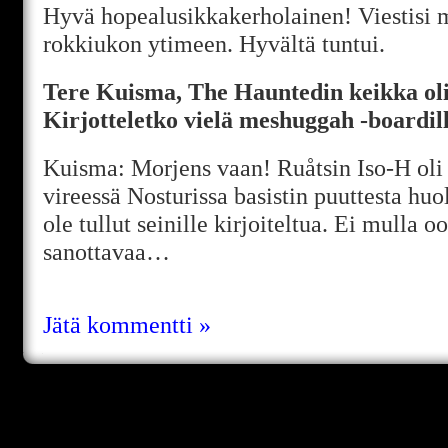
Hyvä hopealusikkakerholainen! Viestisi 
rokkiukon ytimeen. Hyvältä tuntui.
Tere Kuisma, The Hauntedin keikka oli
Kirjotteletko vielä meshuggah -boardil
Kuisma: Morjens vaan! Ruåtsin Iso-H oli 
vireessä Nosturissa basistin puuttesta huo
ole tullut seinille kirjoiteltua. Ei mulla 
sanottavaa…
Jätä kommentti »