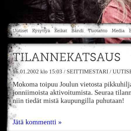
Uutiset
Kysyttyä
Keikat
Bändi
Tuotanto
Media
TILANNEKATSAUS
16.01.2002
klo 15:03
/
SEITTIMESTARI
/
UUTIS
Mokoma toipuu Joulun vietosta pikkuhilja
jonniimoista aktivoitumista. Seuraa tilanne
niin tiedät mistä kaupungilla puhutaan!
Jätä kommentti »