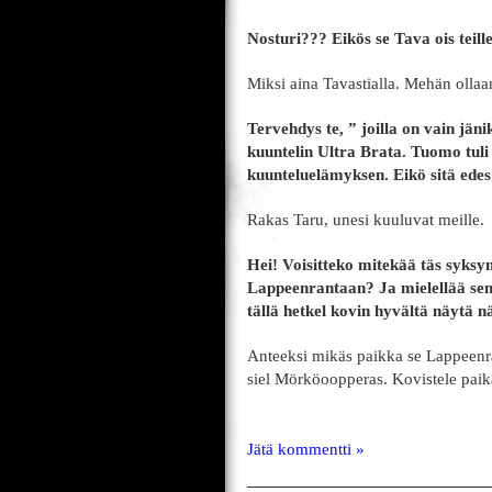
Nosturi??? Eikös se Tava ois tei
Miksi aina Tavastialla. Mehän ollaan
Tervehdys te, ” joilla on vain jän
kuuntelin Ultra Brata. Tuomo tuli
kuunteluelämyksen. Eikö sitä edes
Rakas Taru, unesi kuuluvat meille.
Hei! Voisitteko mitekää täs syksy
Lappeenrantaan? Ja mielellää sem
tällä hetkel kovin hyvältä näytä 
Anteeksi mikäs paikka se Lappeenran
siel Mörköoopperas. Kovistele paikal
Jätä kommentti »