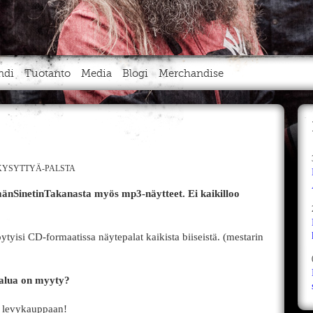
ndi
Tuotanto
Media
Blogi
Merchandise
YSYTTYÄ-PALSTA
mänSinetinTakanasta myös mp3-näytteet. Ei kaikilloo
tyisi CD-formaatissa näytepalat kaikista biiseistä. (mestarin
Valua on myyty?
s levykauppaan!