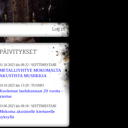
Log in
PÄIVITYKSET
31.10.2025
klo 09:22
/
SEITTIMESTARI
METALLIYHTYE MOKOMALTA
AKUSTISTA MUSIIKKIA
24.10.2025
klo 13:29
/
TUOMO
Kuoleman laulukunnaat 20 vuotta -
kiertue
03.06.2025
klo 09:18
/
SEITTIMESTARI
Mokoma akustiselle kiertueelle
syksyllä