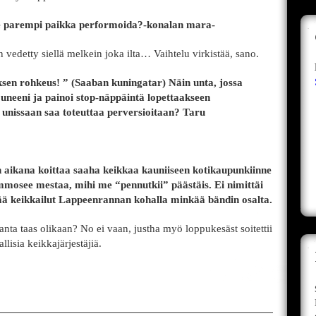
lle parempi paikka performoida?-konalan mara-
 vedetty siellä melkein joka ilta… Vaihtelu virkistää, sano.
iksen rohkeus! ” (Saaban kuningatar) Näin unta, jossa
 uneeni ja painoi stop-näppäintä lopettaakseen
 unissaan saa toteuttaa perversioitaan? Taru
n aikana koittaa saaha keikkaa kauniiseen kotikaupunkiinne
mosee mestaa, mihi me “pennutkii” päästäis. Ei nimittäi
nää keikkailut Lappeenrannan kohalla minkää bändin osalta.
ta taas olikaan? No ei vaan, justha myö loppukesäst soitettii
lisia keikkajärjestäjiä.