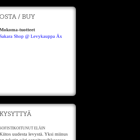
OSTA / BUY
Mokoma-tuotteet
Sakara Shop @ Levykauppa Äx
KYSYTTYÄ
SOFISTIKOITUNUT ELÄIN
Kiitos uudesta levystä. Yksi miinus