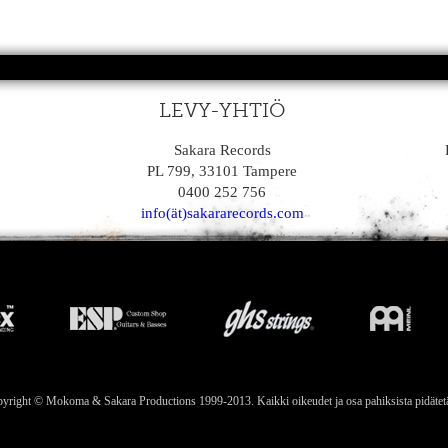
LEVY-YHTIÖ
Sakara Records
PL 799, 33101 Tampere
0400 252 756
info(ät)sakararecords.com
yright © Mokoma & Sakara Productions 1999-2013. Kaikki oikeudet ja osa pahiksista pidätet