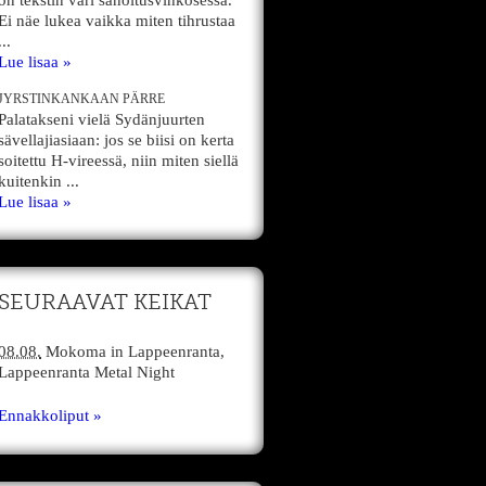
on tekstin väri sanoitusvihkosessa.
Ei näe lukea vaikka miten tihrustaa
...
Lue lisaa »
JYRSTINKANKAAN PÄRRE
Palatakseni vielä Sydänjuurten
sävellajiasiaan: jos se biisi on kerta
soitettu H-vireessä, niin miten siellä
kuitenkin ...
Lue lisaa »
SEURAAVAT KEIKAT
08.08.
Mokoma
in
Lappeenranta,
Lappeenranta Metal Night
Ennakkoliput »