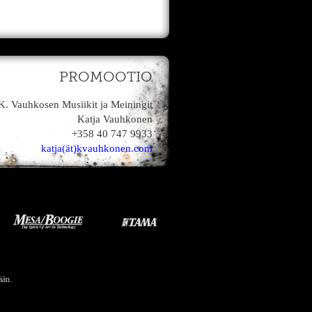
PROMOOTIO
K. Vauhkosen Musiikit ja Meiningit
Katja Vauhkonen
+358 40 747 9933
katja(ät)kvauhkonen.com
ään.