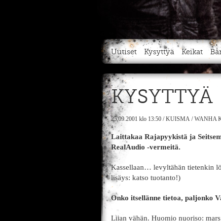
Uutiset
Kysyttyä
Keikat
Bä
KYSYTTYÄ
25.09.2001
klo 13:50
/
KUISMA
/
WANHA K
Laittakaa Rajapyykistä ja Seitse
RealAudio -vermeitä.
Kassellaan… levyltähän tietenkin löy
lisäys: katso tuotanto!)
Onko itsellänne tietoa, paljonko 
Liian vähän. Huomio nuoriso: mar