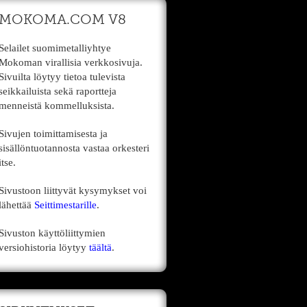
MOKOMA.COM V8
Selailet suomimetalliyhtye
Mokoman virallisia verkkosivuja.
Sivuilta löytyy tietoa tulevista
seikkailuista sekä raportteja
menneistä kommelluksista.
Sivujen toimittamisesta ja
sisällöntuotannosta vastaa orkesteri
itse.
Sivustoon liittyvät kysymykset voi
lähettää
Seittimestarille
.
Sivuston käyttöliittymien
versiohistoria löytyy
täältä
.