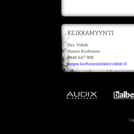
KEIKKAMYYNTI
Dex Viihde
Hannu Korhonen
0440 647 908
hannu.korhonen(ät)dexviihde.fi
Cop