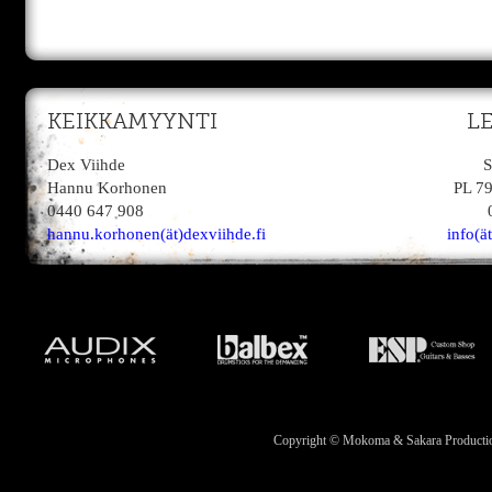
KEIKKAMYYNTI
L
Dex Viihde
S
Hannu Korhonen
PL 7
0440 647 908
hannu.korhonen(ät)dexviihde.fi
info(ä
Copyright © Mokoma & Sakara Productions