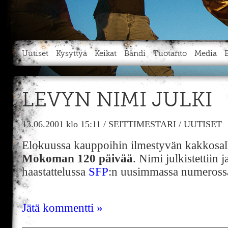
Uutiset
Kysyttyä
Keikat
Bändi
Tuotanto
Media
LEVYN NIMI JULKI
13.06.2001
klo 15:11
/
SEITTIMESTARI
/
UUTISET
Elokuussa kauppoihin ilmestyvän kakkos
Mokoman 120 päivää
. Nimi julkistettiin j
haastattelussa
SFP
:n uusimmassa numeross
Jätä kommentti »