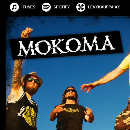
ITUNES
SPOTIFY
LEVYKAUPPA ÄX