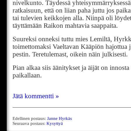
nivelkunto. Täydessä yhteisymmärryksessä 
ratkaisuun, että on liian paha juttu jos paika
tai tulevien keikkojen alla. Niinpä oli löyde
täyttämään Raikon mahtavia saappaita.
Suureksi onneksi tuttu mies Lemiltä, Hyrkk
toimettomaksi Vaeltavan Kääpiön hajottua ja
pestin. Teretulemast, oikein näin julkisesti.
Pian alkaa siis äänitykset ja äijät on innosta
paikallaan.
Jätä kommentti »
Edellinen postaus:
Janne Hyrkäs
Seuraava postaus:
Kysyttyä