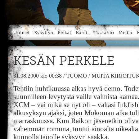
Uutiset
Kysyttyä
Keikat
Bändi
Tuotanto
Media
KESÄN PERKELE
31.08.2000
klo 00:38
/
TUOMO
/
MUITA KIRJOITU
Tehtiin huhtikuussa aikas hyvä demo. Todetti
suunnilleen levytystä vaille valmista kamaa.
XCM – vai mikä se nyt oli – valtasi Inkfish
alkusyksyn ajaksi, joten Mokoman aika tuli
marraskuussa. Kun Raikon jäsenetkin oliv
vähemmän romuna, tuntui ainoalta oikealta 
kunnolla tauolle syksyyn saakka.