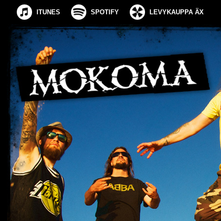
ITUNES
SPOTIFY
LEVYKAUPPA ÄX