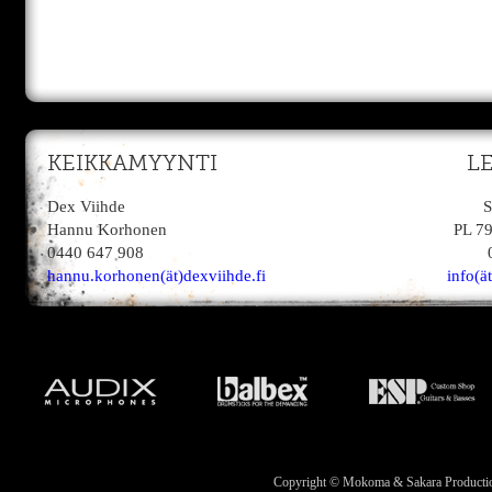
KEIKKAMYYNTI
L
Dex Viihde
S
Hannu Korhonen
PL 7
0440 647 908
hannu.korhonen(ät)dexviihde.fi
info(ä
Copyright © Mokoma & Sakara Productions