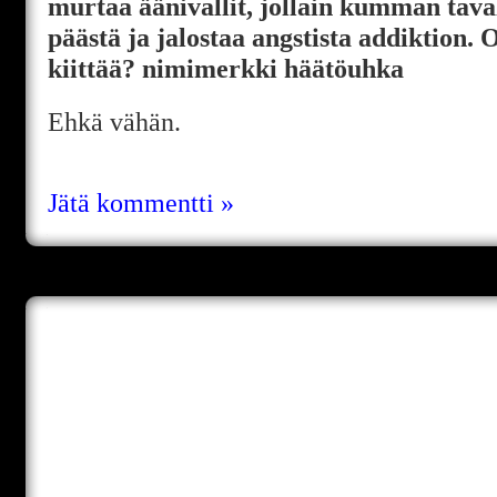
murtaa äänivallit, jollain kumman taval
päästä ja jalostaa angstista addiktion. 
kiittää? nimimerkki häätöuhka
Ehkä vähän.
Jätä kommentti »