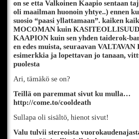
on se etta Valkoinen Kaapio sentaan taju
oli maailman huonoin yhtye..) ennen ku
suosio “paasi yllattamaan”. kaiken kaik
MOCOMAN kuin KASITEOLLISUUD
KAAPION kuin sen yhden taiderok-ban
en edes muista, seuraavan VALTAV
esimerkkia ja lopettavan jo tanaan, vi
puolesta
Ari, tämäkö se on?
Teillä on paremmat sivut ku mulla…
http://come.to/cooldeath
Sullapa oli sisältö, hienot sivut!
Valu tulvii stereoista vuorokaudenajast