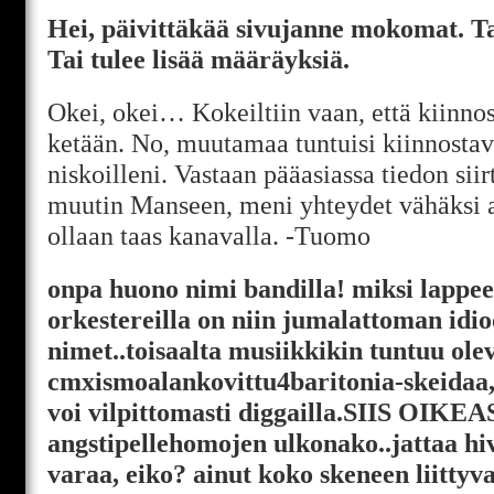
Hei, päivittäkää sivujanne mokomat. Ta
Tai tulee lisää määräyksiä.
Okei, okei… Kokeiltiin vaan, että kiinno
ketään. No, muutamaa tuntuisi kiinnostav
niskoilleni. Vastaan pääasiassa tiedon sii
muutin Manseen, meni yhteydet vähäksi 
ollaan taas kanavalla. -Tuomo
onpa huono nimi bandilla! miksi lappee
orkestereilla on niin jumalattoman idio
nimet..toisaalta musiikkikin tuntuu ol
cmxismoalankovittu4baritonia-skeidaa,
voi vilpittomasti diggailla.SIIS OIKEA
angstipellehomojen ulkonako..jattaa h
varaa, eiko? ainut koko skeneen liittyva