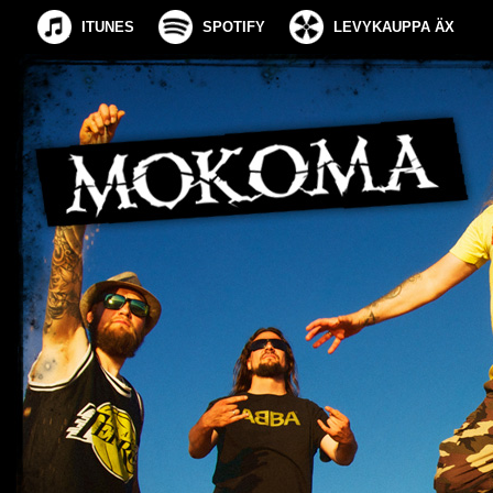
ITUNES
SPOTIFY
LEVYKAUPPA ÄX