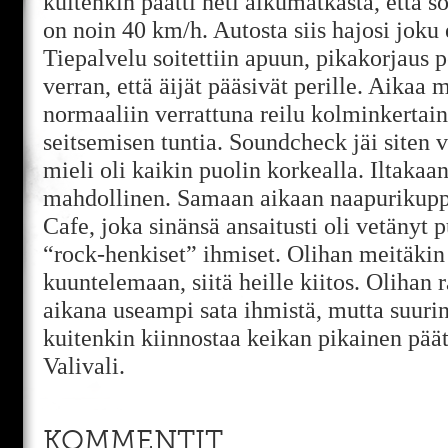
kuitenkin päätti heti alkumatkasta, että 
on noin 40 km/h. Autosta siis hajosi joku
Tiepalvelu soitettiin apuun, pikakorjaus p
verran, että äijät pääsivät perille. Aikaa 
normaaliin verrattuna reilu kolminkertain
seitsemisen tuntia. Soundcheck jäi siten v
mieli oli kaikin puolin korkealla. Iltakaan
mahdollinen. Samaan aikaan naapurikuppi
Cafe, joka sinänsä ansaitusti oli vetänyt
“rock-henkiset” ihmiset. Olihan meitäki
kuuntelemaan, siitä heille kiitos. Olihan r
aikana useampi sata ihmistä, mutta suurin
kuitenkin kiinnostaa keikan pikainen pää
Valivali.
KOMMENTIT