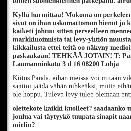
toinen suomenkielinen pätkepänti. airu
Kyllä harmittaa! Mokoma on perkeleen
sivut on ihan uskomattoman hienot ja 
kaiketi johtuu sitten perseelleen menne
markkinoinnista tai levy-yhtiön muusta
kikkailusta ettei teitä oo näkyny medioi
paskaakaan! TEHKÄÄ JOTAIN! T: Pa
Laamanninkatu 3 d 16 08200 Lohja
Kiitos Panda, eihän meissä voi mitään vi
saattoi jäädä vähän nihkeäksi, mutta eih
ole hoppu. Tuleva levy tulee olemaan ent
olettekote kaikki kuolleet? saadaanko u
joulua vai täytyykö tuupata sinapit na
mielin?