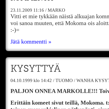
23.11.2009
11:16
/
MARKO
Vitti et mie tykkään näistä alkuajan komm
voi sanoa muuten, että Mokoma ois aloitt
:-)=
Jätä kommentti »
KYSYTTYÄ
04.10.1999
klo 14:42
/
TUOMO
/
WANHA KYSY
PALJON ONNEA MARKOLLE!!! Toivoo:
Erittäin komeet sivut teillä, Mokoma. t