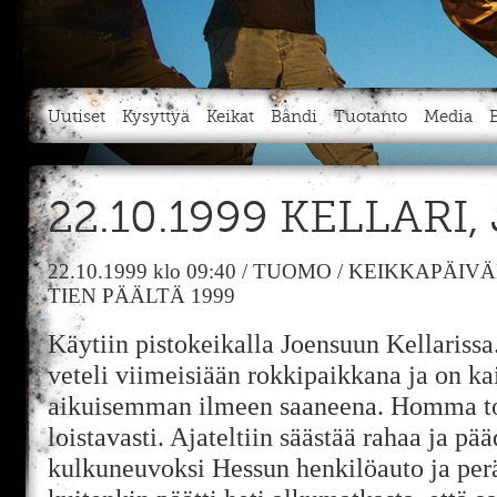
Uutiset
Kysyttyä
Keikat
Bändi
Tuotanto
Media
22.10.1999 KELLARI
22.10.1999
klo 09:40
/
TUOMO
/
KEIKKAPÄIVÄ
TIEN PÄÄLTÄ 1999
Käytiin pistokeikalla Joensuun Kellarissa
veteli viimeisiään rokkipaikkana ja on ka
aikuisemman ilmeen saaneena. Homma toi
loistavasti. Ajateltiin säästää rahaa ja pä
kulkuneuvoksi Hessun henkilöauto ja per