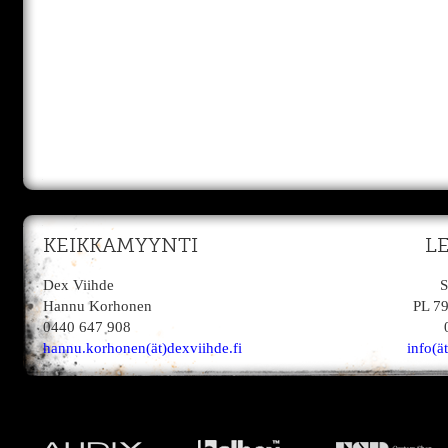
KEIKKAMYYNTI
L
Dex Viihde
S
Hannu Korhonen
PL 7
0440 647 908
hannu.korhonen(ät)dexviihde.fi
info(ä