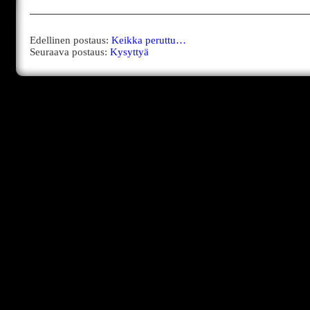
Edellinen postaus:
Keikka peruttu…
Seuraava postaus:
Kysyttyä