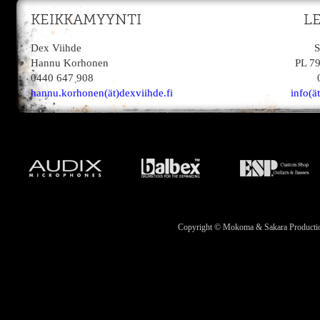
KEIKKAMYYNTI
L
Dex Viihde
S
Hannu Korhonen
PL 7
0440 647 908
hannu.korhonen(ät)dexviihde.fi
info(ä
Copyright © Mokoma & Sakara Productions