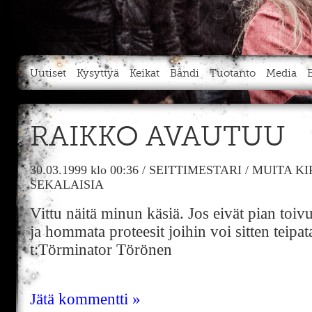
Uutiset
Kysyttyä
Keikat
Bändi
Tuotanto
Media
RAIKKO AVAUTUU
30.03.1999
klo 00:36
/
SEITTIMESTARI
/
MUITA KI
SEKALAISIA
Vittu näitä minun käsiä. Jos eivät pian toiv
ja hommata proteesit joihin voi sitten teipat
t:Törminator Törönen
Jätä kommentti »