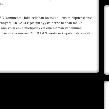
siksi…
N kommentti..Jokaisellahan on toki oikeus mielipiteeseensä,
 mennyt VIERAALLE jostain syystä herne nenään melko
i, niin voisi ehkä mielipidekkin olla hieman vähemmän
samaa mieltä mistään VIERAAN viestissä kirjoitetusta asiasta.