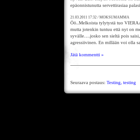
epäonnistunutta servettirasiaa pala
21.03.2011
17:32
/
MOKSUMAMMA
Öö..Melkoista tylytystä tuo VIERAA
mutta jotenkin tuntuu että nyt on
syvälle….josko sen sieltä pois sais
agressiivinen. En millään voi olla 
Jätä kommentti »
Seuraava postaus:
Testing, testing