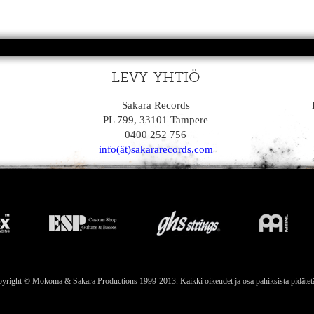
LEVY-YHTIÖ
Sakara Records
PL 799, 33101 Tampere
0400 252 756
info(ät)sakararecords.com
yright © Mokoma & Sakara Productions 1999-2013. Kaikki oikeudet ja osa pahiksista pidätet