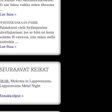
on tekstin väri sanoitusvihkosessa.
Ei näe lukea vaikka miten tihrustaa
...
Lue lisaa »
JYRSTINKANKAAN PÄRRE
Palatakseni vielä Sydänjuurten
sävellajiasiaan: jos se biisi on kerta
soitettu H-vireessä, niin miten siellä
kuitenkin ...
Lue lisaa »
SEURAAVAT KEIKAT
08.08.
Mokoma
in
Lappeenranta,
Lappeenranta Metal Night
Ennakkoliput »