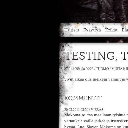
Uutiset
Kysyttyä
Keikat
Bä
TESTING, 
27.01.1999
klo 00:28
/
TUOMO
/
MUITA KI
Sivut alkaa olla melkein valmiit ja
KOMMENTIT
20.03.2011
03:59
/
VIERAS
Mokoma soittaa maailman tylsintä
vertauksia vailla järkeä ja itsensä
hyvää. Lue: Slayer. Mokoma on kun 