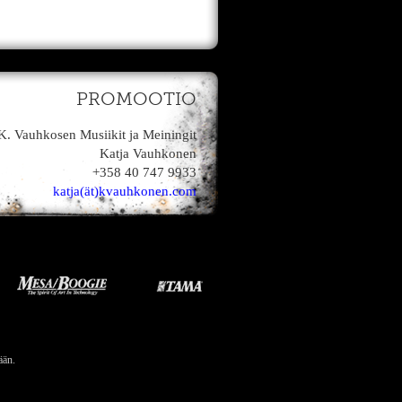
PROMOOTIO
K. Vauhkosen Musiikit ja Meiningit
Katja Vauhkonen
+358 40 747 9933
katja(ät)kvauhkonen.com
ään.