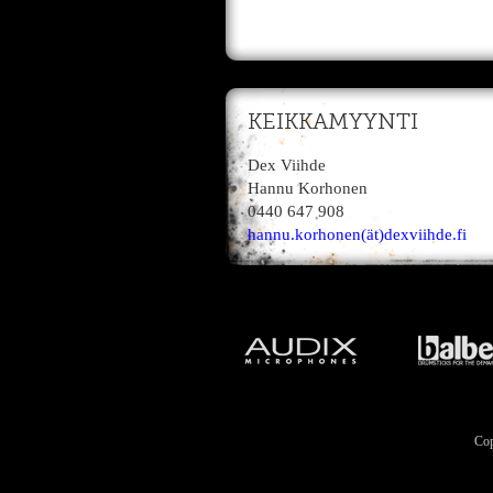
KEIKKAMYYNTI
Dex Viihde
Hannu Korhonen
0440 647 908
hannu.korhonen(ät)dexviihde.fi
Cop