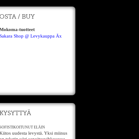
OSTA / BUY
Mokoma-tuotteet
Sakara Shop @ Levykauppa Äx
KYSYTTYÄ
SOFISTIKOITUNUT ELÄIN
Kiitos uudesta levystä. Yksi miinus