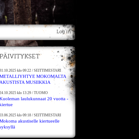
Log in
PÄIVITYKSET
31.10.2025
klo 09:22
/
SEITTIMESTARI
METALLIYHTYE MOKOMALTA
AKUSTISTA MUSIIKKIA
24.10.2025
klo 13:29
/
TUOMO
Kuoleman laulukunnaat 20 vuotta -
kiertue
03.06.2025
klo 09:18
/
SEITTIMESTARI
Mokoma akustiselle kiertueelle
syksyllä