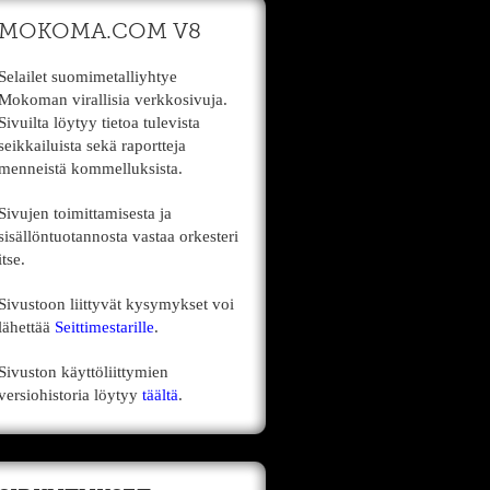
MOKOMA.COM V8
Selailet suomimetalliyhtye
Mokoman virallisia verkkosivuja.
Sivuilta löytyy tietoa tulevista
seikkailuista sekä raportteja
menneistä kommelluksista.
Sivujen toimittamisesta ja
sisällöntuotannosta vastaa orkesteri
itse.
Sivustoon liittyvät kysymykset voi
lähettää
Seittimestarille
.
Sivuston käyttöliittymien
versiohistoria löytyy
täältä
.