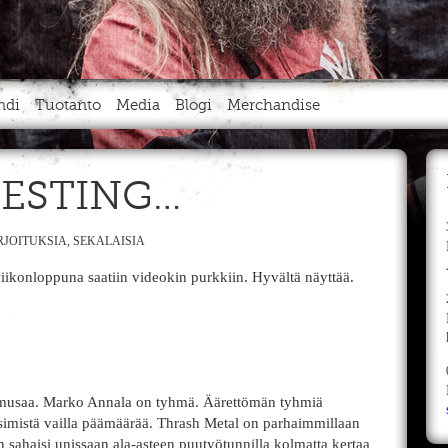
ndi
Tuotanto
Media
Blogi
Merchandise
TESTING…
RJOITUKSIA
,
SEKALAISIA
 viikonloppuna saatiin videokin purkkiin. Hyvältä näyttää.
 musaa. Marko Annala on tyhmä. Äärettömän tyhmiä
 etsimistä vailla päämäärää. Thrash Metal on parhaimmillaan
sahaisi unissaan ala-asteen puutyötunnilla kolmatta kertaa