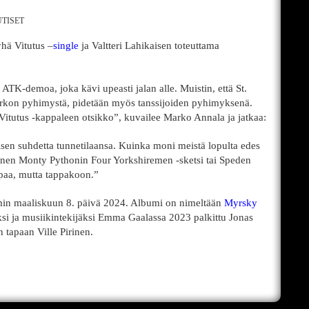
TISET
hä Vitutus –
single
ja Valtteri Lahikaisen toteuttama
 ATK-demoa, joka kävi upeasti jalan alle. Muistin, että St.
 kirkon pyhimystä, pidetään myös tanssijoiden pyhimyksenä.
 Vitutus -kappaleen otsikko”, kuvailee Marko Annala ja jatkaa:
sen suhdetta tunnetilaansa. Kuinka moni meistä lopulta edes
inen Monty Pythonin Four Yorkshiremen -sketsi tai Speden
paa, mutta tappakoon.”
min maaliskuun 8. päivä 2024. Albumi on nimeltään
Myrsky
ksi ja musiikintekijäksi Emma Gaalassa 2023 palkittu Jonas
n tapaan Ville Pirinen.