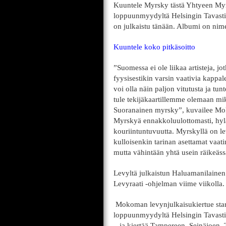
Kuuntele Myrsky tästä Yhtyeen Myrs
loppuunmyydyltä Helsingin Tavasti
on julkaistu tänään. Albumi on nim
Kuuntele koko pitkäsoitto
”Suomessa ei ole liikaa artisteja, 
fyysisestikin varsin vaativia kappal
voi olla näin paljon vitutusta ja tun
tule tekijäkaartillemme olemaan mi
Suoranainen myrsky”, kuvailee Mok
Myrskyä ennakkoluulottomasti, hylät
kouriintuntuvuutta. Myrskyllä on lev
kulloisenkin tarinan asettamat vaat
mutta vähintään yhtä usein räikeässä
Levyltä julkaistun Haluamanilainen
Levyraati -ohjelman viime viikolla.
Mokoman levynjulkaisukiertue star
loppuunmyydyltä Helsingin Tavastia
– ja kiertää Tampereen, Seinäjoen,