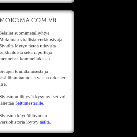
MOKOMA.COM V8
Selailet suomimetalliyhtye
Mokoman virallisia verkkosivuja.
Sivuilta löytyy tietoa tulevista
seikkailuista sekä raportteja
menneistä kommelluksista.
Sivujen toimittamisesta ja
sisällöntuotannosta vastaa orkesteri
itse.
Sivustoon liittyvät kysymykset voi
lähettää
Seittimestarille
.
Sivuston käyttöliittymien
versiohistoria löytyy
täältä
.