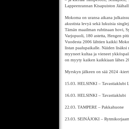
Lappeenrannan Kisapuiston Jäähalli
Mokoma on uransa aikana julkaissu
akustista levyä sekä lukuisia singl
Tämän maailman ruhtinaan hovi, Sy
Varjopuoli, 180 astetta, Hengen piti
Vuodesta 2006 lähtien kaikki Mokom
listan paalupaikalle. Näiden lisä
myyneet kultaa ja vieneet ykköspaik
on myyty kaiken kaikkiaan lähes 2
Myrskyn jälkeen on sää 2024 -kier
15.03. HELSINKI – Tavastiakl
16.03. HELSINKI – Tavastiaklubi
22.03. TAMPERE – Pakkahuone
23.03. SEINÄJOKI – Rytmikorjaa