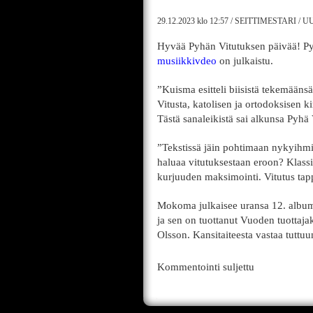
29.12.2023
klo 12:57
/
SEITTIMESTARI
/
UU
Hyvää Pyhän Vitutuksen päivää! Py
musiikkivdeo
on julkaistu.
”Kuisma esitteli biisistä tekemäänsä
Vitusta, katolisen ja ortodoksisen
Tästä sanaleikistä sai alkunsa Pyhä
”Tekstissä jäin pohtimaan nykyihmi
haluaa vitutuksestaan eroon? Klass
kurjuuden maksimointi. Vitutus tap
Mokoma julkaisee uransa 12. albu
ja sen on tuottanut Vuoden tuottaja
Olsson. Kansitaiteesta vastaa tuttuu
Kommentointi suljettu