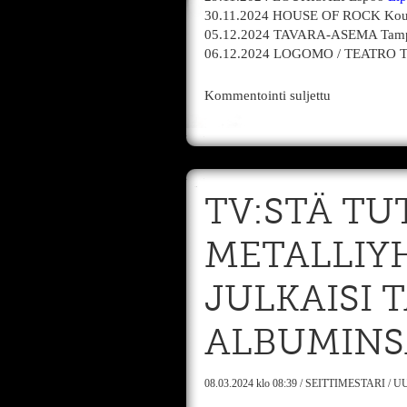
30.11.2024 HOUSE OF ROCK Ko
05.12.2024 TAVARA-ASEMA Tam
06.12.2024 LOGOMO / TEATRO 
Kommentointi suljettu
TV:STÄ TU
METALLIY
JULKAISI 
ALBUMINS
08.03.2024
klo 08:39
/
SEITTIMESTARI
/
UU