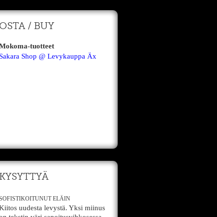
OSTA / BUY
Mokoma-tuotteet
Sakara Shop @ Levykauppa Äx
KYSYTTYÄ
SOFISTIKOITUNUT ELÄIN
Kiitos uudesta levystä. Yksi miinus