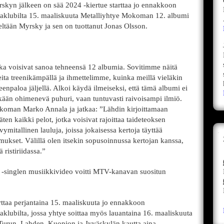
kyn jälkeen on sää 2024 -kiertue starttaa jo ennakkoon
aklubilta 15. maaliskuuta Metalliyhtye Mokoman 12. albumi
eltään Myrsky ja sen on tuottanut Jonas Olsson.
jotka voisivat sanoa tehneensä 12 albumia. Sovitimme näitä
eita treenikämpällä ja ihmettelimme, kuinka meillä vieläkin
teenpaloa jäljellä. Alkoi käydä ilmeiseksi, että tämä albumi ei
kään ohimenevä puhuri, vaan tuntuvasti raivoisampi ilmiö.
oman Marko Annala ja jatkaa: ”Lähdin kirjoittamaan
en kaikki pelot, jotka voisivat rajoittaa taideteoksen
ymitallinen lauluja, joissa jokaisessa kertoja täyttää
imukset. Välillä olen itsekin sopusoinnussa kertojan kanssa,
 ristiriidassa.”
 -singlen musiikkivideo voitti MTV-kanavan suositun
ttaa perjantaina 15. maaliskuuta jo ennakkoon
klubilta, jossa yhtye soittaa myös lauantaina 16. maaliskuuta
 Turun, Lahden, Kuopion ja Jyväskylän kautta aina