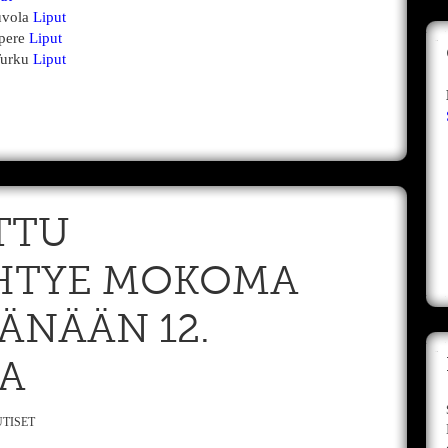
uvola
Liput
pere
Liput
Turku
Liput
TTU
HTYE MOKOMA
TÄNÄÄN 12.
A
TISET