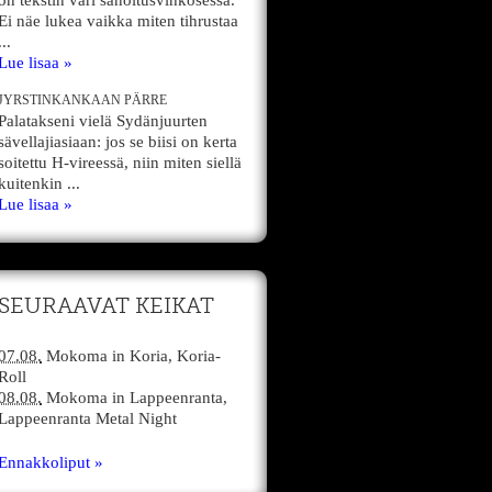
on tekstin väri sanoitusvihkosessa.
Ei näe lukea vaikka miten tihrustaa
...
Lue lisaa »
JYRSTINKANKAAN PÄRRE
Palatakseni vielä Sydänjuurten
sävellajiasiaan: jos se biisi on kerta
soitettu H-vireessä, niin miten siellä
kuitenkin ...
Lue lisaa »
SEURAAVAT KEIKAT
07.08.
Mokoma
in
Koria,
Koria-
Roll
08.08.
Mokoma
in
Lappeenranta,
Lappeenranta Metal Night
Ennakkoliput »