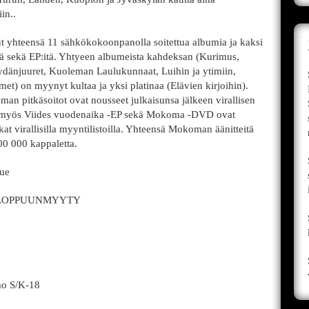
in..
t yhteensä 11 sähkökokoonpanolla soitettua albumia ja kaksi
ejä sekä EP:itä. Yhtyeen albumeista kahdeksan (Kurimus,
dänjuuret, Kuoleman Laulukunnaat, Luihin ja ytimiin,
met) on myynyt kultaa ja yksi platinaa (Elävien kirjoihin).
an pitkäsoitot ovat nousseet julkaisunsa jälkeen virallisen
ksi myös Viides vuodenaika -EP sekä Mokoma -DVD ovat
at virallisilla myyntilistoilla. Yhteensä Mokoman äänitteitä
00 000 kappaletta.
tue
ubi LOPPUUNMYYTY
mo S/K-18