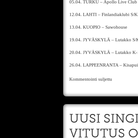
05.04. TURKU – Apollo Live Club
12.04. LAHTI – Finlandiaklubi S/K
13.04. KUOPIO – Sawohouse
19.04. JYVÄSKYLÄ – Lutakko S/
20.04. JYVÄSKYLÄ – Lutakko K-
26.04. LAPPEENRANTA – Kisapuiston
Kommentointi suljettu
UUSI SING
VITUTUS 