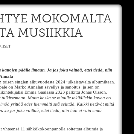
HTYE MOKOMALTA
TA MUSIIKKIA
TISET
 kattojen päälle ilmaan. Ja jos joku väittää, ettei tiedä, niin
Annala
 toisen singlen alkuvuodesta 2024 julkaistavalta albumiltaan.
ale on Marko Annalan sävellys ja sanoitus, ja sen on
siikintekijäksi Emma Gaalassa 2023 palkittu Jonas Olsson.
t tulkitsemaan. Mutta koska se minulle tekijällekin kuvaa eri
möä yrittää edes liiemmälti sitä selittää. Kaikki tietävät miltä
. Ja jos joku väittää, ettei tiedä, niin hän ei vain enää
t yhteensä 11 sähkökokoonpanolla soitettua albumia ja