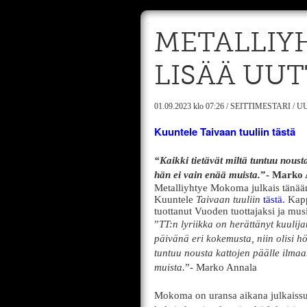
METALLIY
LISÄÄ UUT
01.09.2023
klo 07:26
/
SEITTIMESTARI
/
UU
Kuuntele Taivaan tuuliin tästä
“Kaikki tietävät miltä tuntuu nousta
hän ei vain enää muista.
”- Marko 
Metalliyhtye Mokoma julkais tänään
Kuuntele
Taivaan tuuliin
tästä.
Kapp
tuottanut Vuoden tuottajaksi ja mu
”
TT:n lyriikka on herättänyt kuulija
päivänä eri kokemusta, niin olisi höl
tuntuu nousta kattojen päälle ilmaan
muista.
”- Marko Annala
Mokoma on uransa aikana julkaissu