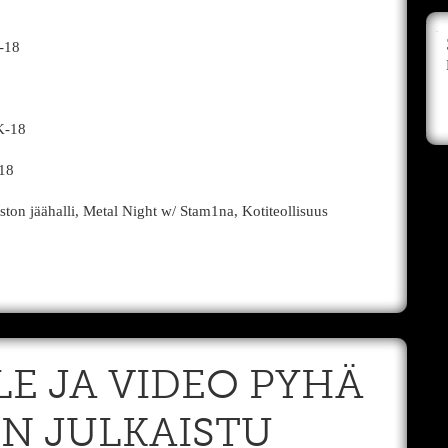
-18
K-18
18
 jäähalli, Metal Night w/ Stam1na, Kotiteollisuus
LE JA VIDEO PYHÄ
ON JULKAISTU