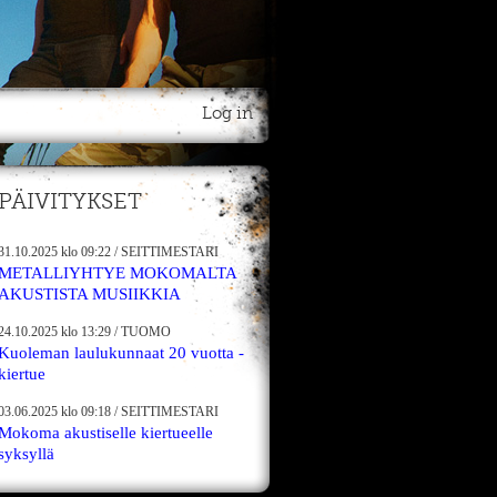
Log in
PÄIVITYKSET
31.10.2025
klo 09:22
/
SEITTIMESTARI
METALLIYHTYE MOKOMALTA
AKUSTISTA MUSIIKKIA
24.10.2025
klo 13:29
/
TUOMO
Kuoleman laulukunnaat 20 vuotta -
kiertue
03.06.2025
klo 09:18
/
SEITTIMESTARI
Mokoma akustiselle kiertueelle
syksyllä