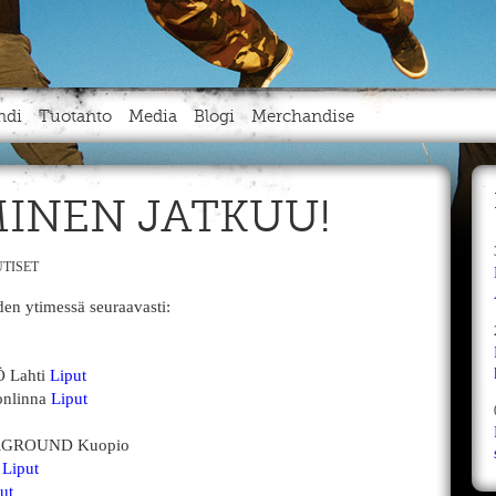
ndi
Tuotanto
Media
Blogi
Merchandise
INEN JATKUU!
TISET
n ytimessä seuraavasti:
 Lahti
Liput
nlinna
Liput
RGROUND Kuopio
u
Liput
ut