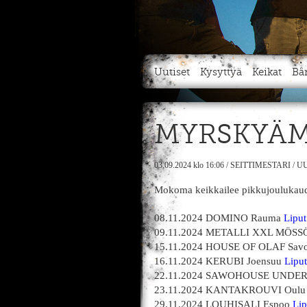
Uutiset
Kysyttyä
Keikat
Bä
MYRSKYÄM
03.09.2024
klo 16:06
/
SEITTIMESTARI
/
UU
Mokoma keikkailee pikkujoulukaude
08.11.2024 DOMINO Rauma
Liput
09.11.2024 METALLI XXL MÖSSÖ
15.11.2024 HOUSE OF OLAF Savo
16.11.2024 KERUBI Joensuu
Liput
22.11.2024 SAWOHOUSE UNDE
23.11.2024 KANTAKROUVI Oul
29.11.2024 LOUHISALI Espoo
Lip